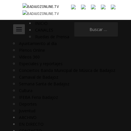
INICIO
Buscar:
CANALES
Ruedas de Prensa
Ayuntamiento al día
Plenos Online
Vídeos 360
Especiales y reportajes
Conciertos Banda Municipal de Música de Badajoz
Carnaval de Badajoz
Semana Santa de Badajoz
Cultura
IFEBA Feria Badajoz
Deportes
Juventud
ARCHIVO
EN DIRECTO
CONTACTO