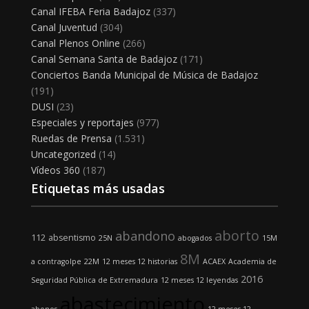
Canal IFEBA Feria Badajoz
(337)
Canal Juventud
(304)
Canal Plenos Online
(266)
Canal Semana Santa de Badajoz
(171)
Conciertos Banda Municipal de Música de Badajoz
(191)
DUSI
(23)
Especiales y reportajes
(977)
Ruedas de Prensa
(1.531)
Uncategorized
(14)
Vídeos 360
(187)
Etiquetas más usadas
aborto
abandono
112
absentismo
25N
abogados
15M
8M
a contragolpe
22M
12 meses 12 historias
ACAEX
Academia de
2016
Seguridad Pública de Extremadura
12 meses 12 leyendas
abastecimiento