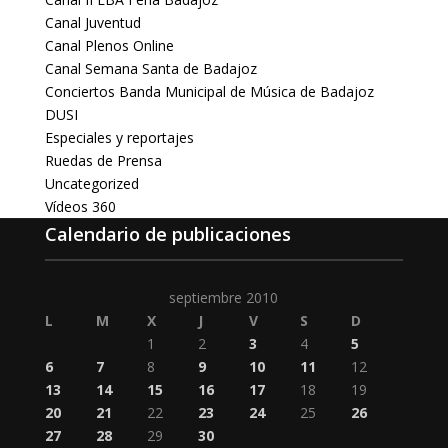
Canal Juventud
Canal Plenos Online
Canal Semana Santa de Badajoz
Conciertos Banda Municipal de Música de Badajoz
DUSI
Especiales y reportajes
Ruedas de Prensa
Uncategorized
Vídeos 360
Calendario de publicaciones
septiembre 2010
L
M
X
J
V
S
D
1
2
3
4
5
6
7
8
9
10
11
12
13
14
15
16
17
18
19
20
21
22
23
24
25
26
27
28
29
30