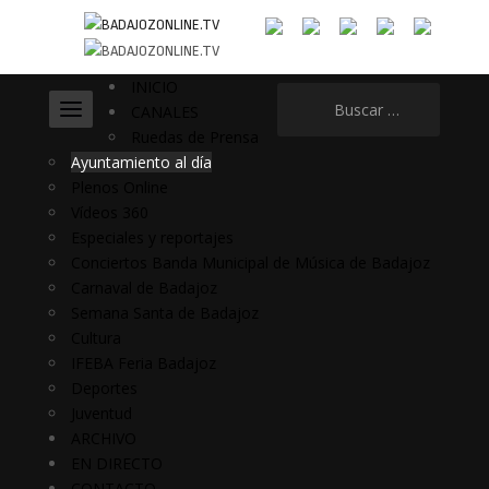
INICIO
Buscar:
CANALES
Ruedas de Prensa
Ayuntamiento al día
Plenos Online
Vídeos 360
Especiales y reportajes
Conciertos Banda Municipal de Música de Badajoz
Carnaval de Badajoz
Semana Santa de Badajoz
Cultura
IFEBA Feria Badajoz
Deportes
Juventud
ARCHIVO
EN DIRECTO
CONTACTO