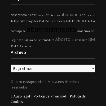
abandono
absentismo
112
12 meses 12 historias
12 meses
2016
12 leyendas
abogados
15M
25N
12 meses 12 batallas
ACAEX
a
abastecimiento
contragolpe
Academia de
aborto
8M
Seguridad Pública de Extremadura
19 de marzo
22M
3x3
abonos
Archivo
Archivo
© 2026 BadajozOnline.Tv. Algunos derechos
reservados
|
Aviso legal
|
Política de Privacidad
|
Política de
Cookies