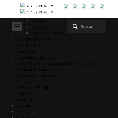
INICIO
Buscar:
CANALES
Ruedas de Prensa
Ayuntamiento al día
Plenos Online
Vídeos 360
Especiales y reportajes
Conciertos Banda Municipal de Música de Badajoz
Carnaval de Badajoz
Semana Santa de Badajoz
Cultura
IFEBA Feria Badajoz
Deportes
Juventud
ARCHIVO
EN DIRECTO
CONTACTO