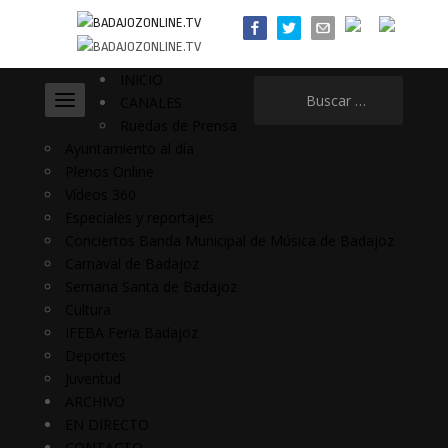
INICIO
Buscar:
CANALES
Ruedas de Prensa
Ayuntamiento al día
Plenos Online
Vídeos 360
Especiales y reportajes
Conciertos Banda Municipal de Música de Badajoz
Carnaval de Badajoz
Semana Santa de Badajoz
Cultura
IFEBA Feria Badajoz
Deportes
Juventud
ARCHIVO
EN DIRECTO
CONTACTO