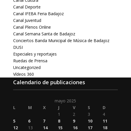
Canal Cultura
Canal Deporte
Canal IFEBA Feria Badajoz
Canal Juventud
Canal Plenos Online
Canal Semana Santa de Badajoz
Conciertos Banda Municipal de Música de Badajoz
DUSI
Especiales y reportajes
Ruedas de Prensa
Uncategorized
Vídeos 360
Calendario de publicaciones
mayo 2025
L
M
X
J
V
S
D
1
2
3
4
5
6
7
8
9
10
11
12
13
14
15
16
17
18