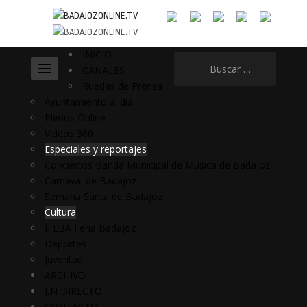
INICIO
Buscar:
CANALES
Ruedas de Prensa
Ayuntamiento al día
Plenos Online
Vídeos 360
Especiales y reportajes
Conciertos Banda Municipal de Música de Badajoz
Carnaval de Badajoz
Semana Santa de Badajoz
Cultura
IFEBA Feria Badajoz
Deportes
Juventud
ARCHIVO
EN DIRECTO
CONTACTO