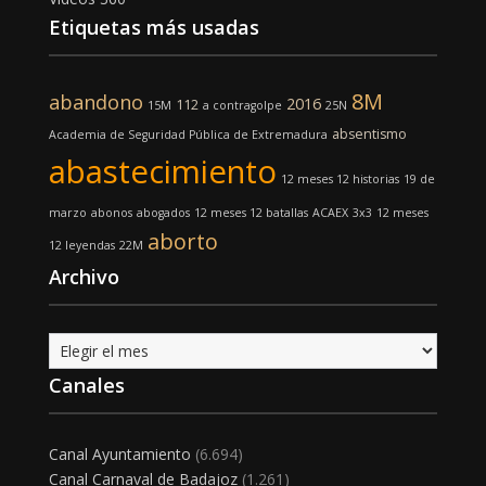
Etiquetas más usadas
8M
abandono
2016
112
15M
a contragolpe
25N
absentismo
Academia de Seguridad Pública de Extremadura
abastecimiento
12 meses 12 historias
19 de
marzo
abonos
abogados
12 meses 12 batallas
ACAEX
3x3
12 meses
aborto
12 leyendas
22M
Archivo
Archivo
Canales
Canal Ayuntamiento
(6.694)
Canal Carnaval de Badajoz
(1.261)