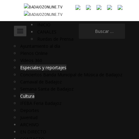
INICIO
Buscar:
CANALES
Ruedas de Prensa
Ayuntamiento al día
Plenos Online
Vídeos 360
Especiales y reportajes
Conciertos Banda Municipal de Música de Badajoz
Carnaval de Badajoz
Semana Santa de Badajoz
Cultura
IFEBA Feria Badajoz
Deportes
Juventud
ARCHIVO
EN DIRECTO
CONTACTO