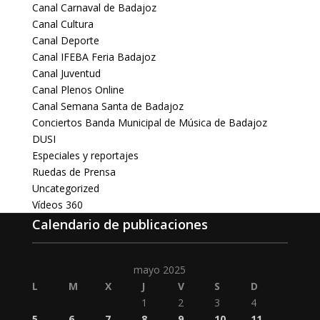
Canal Carnaval de Badajoz
Canal Cultura
Canal Deporte
Canal IFEBA Feria Badajoz
Canal Juventud
Canal Plenos Online
Canal Semana Santa de Badajoz
Conciertos Banda Municipal de Música de Badajoz
DUSI
Especiales y reportajes
Ruedas de Prensa
Uncategorized
Vídeos 360
Calendario de publicaciones
mayo 2025
L
M
X
J
V
S
D
1
2
3
4
5
6
7
8
9
10
11