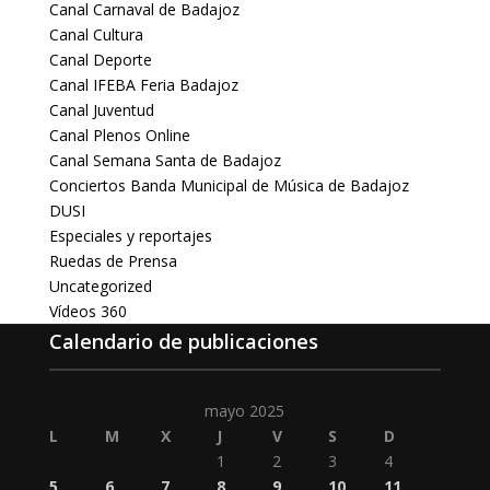
Canal Carnaval de Badajoz
Canal Cultura
Canal Deporte
Canal IFEBA Feria Badajoz
Canal Juventud
Canal Plenos Online
Canal Semana Santa de Badajoz
Conciertos Banda Municipal de Música de Badajoz
DUSI
Especiales y reportajes
Ruedas de Prensa
Uncategorized
Vídeos 360
Calendario de publicaciones
mayo 2025
L
M
X
J
V
S
D
1
2
3
4
5
6
7
8
9
10
11