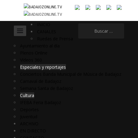
INICIO
Buscar:
CANALES
Ruedas de Prensa
Ayuntamiento al día
Plenos Online
Vídeos 360
Especiales y reportajes
Conciertos Banda Municipal de Música de Badajoz
Carnaval de Badajoz
Semana Santa de Badajoz
Cultura
IFEBA Feria Badajoz
Deportes
Juventud
ARCHIVO
EN DIRECTO
CONTACTO