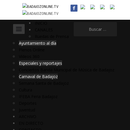
INICIO
Buscar:
CANALES
Ruedas de Prensa
Ayuntamiento al día
Plenos Online
Vídeos 360
Especiales y reportajes
Conciertos Banda Municipal de Música de Badajoz
Carnaval de Badajoz
Semana Santa de Badajoz
Cultura
IFEBA Feria Badajoz
Deportes
Juventud
ARCHIVO
EN DIRECTO
CONTACTO