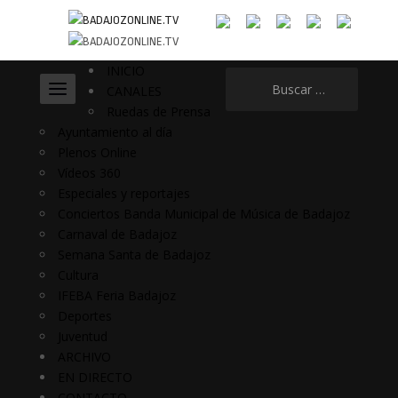
INICIO
Buscar:
CANALES
Ruedas de Prensa
Ayuntamiento al día
Plenos Online
Vídeos 360
Especiales y reportajes
Conciertos Banda Municipal de Música de Badajoz
Carnaval de Badajoz
Semana Santa de Badajoz
Cultura
IFEBA Feria Badajoz
Deportes
Juventud
ARCHIVO
EN DIRECTO
CONTACTO