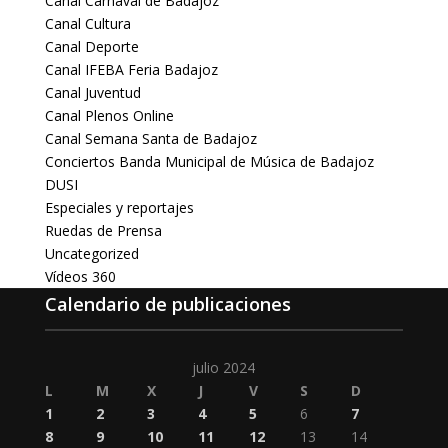
Canal Carnaval de Badajoz
Canal Cultura
Canal Deporte
Canal IFEBA Feria Badajoz
Canal Juventud
Canal Plenos Online
Canal Semana Santa de Badajoz
Conciertos Banda Municipal de Música de Badajoz
DUSI
Especiales y reportajes
Ruedas de Prensa
Uncategorized
Vídeos 360
Calendario de publicaciones
julio 2024
L
M
X
J
V
S
D
1
2
3
4
5
6
7
8
9
10
11
12
13
14