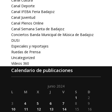
Canal Cultura
Canal Deporte
Canal IFEBA Feria Badajoz
Canal Juventud
Canal Plenos Online
Canal Semana Santa de Badajoz
Conciertos Banda Municipal de Música de Badajoz
DUSI
Especiales y reportajes
Ruedas de Prensa
Uncategorized
Vídeos 360
Calendario de publicaciones
junio 2024
L
M
X
J
V
S
D
1
2
3
4
5
6
7
8
9
10
11
12
13
14
15
16