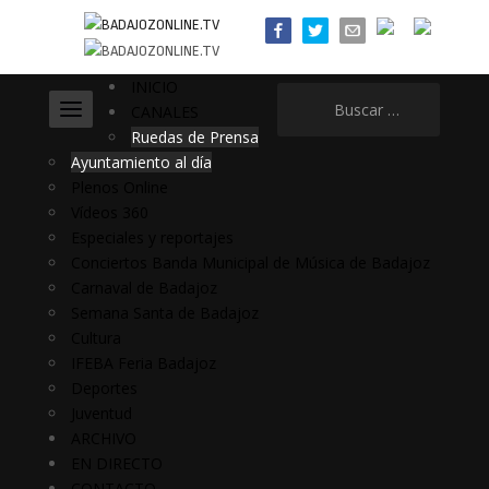
INICIO
Buscar:
CANALES
Ruedas de Prensa
Ayuntamiento al día
Plenos Online
Vídeos 360
Especiales y reportajes
Conciertos Banda Municipal de Música de Badajoz
Carnaval de Badajoz
Semana Santa de Badajoz
Cultura
IFEBA Feria Badajoz
Deportes
Juventud
ARCHIVO
EN DIRECTO
CONTACTO