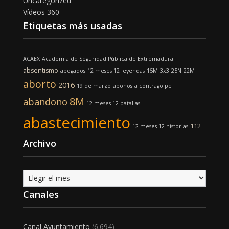
Uncategorized
Vídeos 360
Etiquetas más usadas
ACAEX
Academia de Seguridad Pública de Extremadura
absentismo
abogados
12 meses 12 leyendas
15M
3x3
25N
22M
aborto
2016
19 de marzo
abonos
a contragolpe
8M
abandono
12 meses 12 batallas
abastecimiento
112
12 meses 12 historias
Archivo
Archivo
Canales
Canal Ayuntamiento
(6.694)