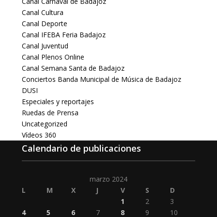
Canal Carnaval de Badajoz
Canal Cultura
Canal Deporte
Canal IFEBA Feria Badajoz
Canal Juventud
Canal Plenos Online
Canal Semana Santa de Badajoz
Conciertos Banda Municipal de Música de Badajoz
DUSI
Especiales y reportajes
Ruedas de Prensa
Uncategorized
Vídeos 360
Calendario de publicaciones
marzo 2024
L
M
X
J
V
S
D
1
2
3
4
5
6
7
8
9
10