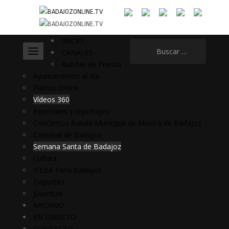
INICIO
Buscar:
CANALES
Ruedas de Prensa
Ayuntamiento al día
Plenos Online
Vídeos 360
Especiales y reportajes
Conciertos Banda Municipal de Música de Badajoz
Carnaval de Badajoz
Semana Santa de Badajoz
Cultura
IFEBA Feria Badajoz
Deportes
Juventud
ARCHIVO
EN DIRECTO
CONTACTO