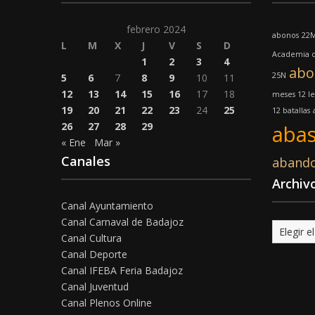
febrero 2024
abonos
22
L
M
X
J
V
S
D
Academia d
1
2
3
4
abo
25N
5
6
7
8
9
10
11
12
13
14
15
16
17
18
meses 12 l
19
20
21
22
23
24
25
12 batallas
26
27
28
29
abas
« Ene
Mar »
Canales
aband
Archiv
Canal Ayuntamiento
Canal Carnaval de Badajoz
Archivo
Canal Cultura
Canal Deporte
Canal IFEBA Feria Badajoz
Canal Juventud
Canal Plenos Online