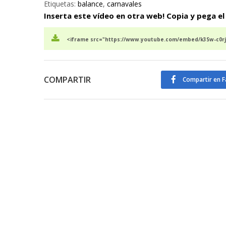
Etiquetas:
balance
,
carnavales
Inserta este vídeo en otra web! Copia y pega el
<iframe src="https://www.youtube.com/embed/k3Sw-c0rj
COMPARTIR
Compartir en 