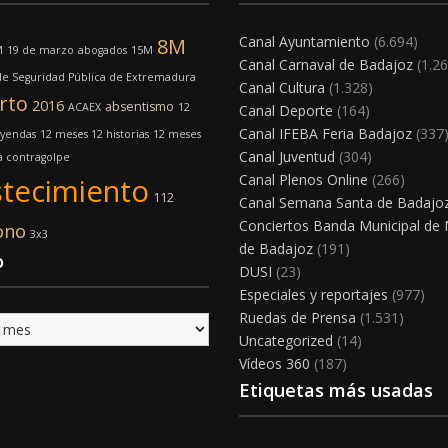
Canal Ayuntamiento
(6.694)
8M
M
19 de marzo
abogados
15M
Canal Carnaval de Badajoz
(1.26
e Seguridad Pública de Extremadura
Canal Cultura
(1.328)
rto
2016
absentismo
ACAEX
12
Canal Deporte
(164)
Canal IFEBA Feria Badajoz
(337
eyendas
12 meses 12 historias
12 meses
Canal Juventud
(304)
a contragolpe
Canal Plenos Online
(266)
tecimiento
112
Canal Semana Santa de Badajo
Conciertos Banda Municipal de
ono
3x3
de Badajoz
(191)
o
DUSI
(23)
Especiales y reportajes
(977)
Ruedas de Prensa
(1.531)
Uncategorized
(14)
Vídeos 360
(187)
Etiquetas más usadas