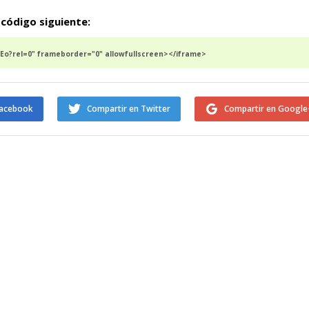
 código siguiente:
Eo?rel=0" frameborder="0" allowfullscreen></iframe>
Facebook
Compartir en Twitter
Compartir en Google