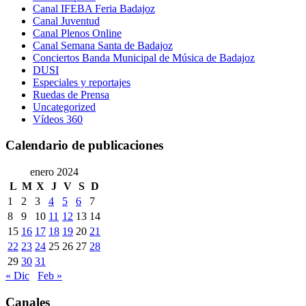
Canal IFEBA Feria Badajoz
Canal Juventud
Canal Plenos Online
Canal Semana Santa de Badajoz
Conciertos Banda Municipal de Música de Badajoz
DUSI
Especiales y reportajes
Ruedas de Prensa
Uncategorized
Vídeos 360
Calendario de publicaciones
enero 2024
L
M
X
J
V
S
D
1
2
3
4
5
6
7
8
9
10
11
12
13
14
15
16
17
18
19
20
21
22
23
24
25
26
27
28
29
30
31
« Dic
Feb »
Canales