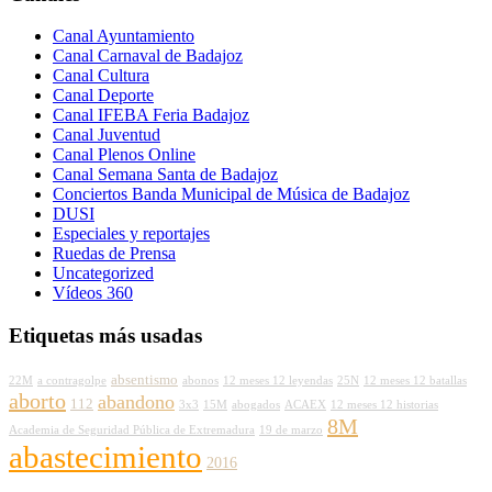
Canal Ayuntamiento
Canal Carnaval de Badajoz
Canal Cultura
Canal Deporte
Canal IFEBA Feria Badajoz
Canal Juventud
Canal Plenos Online
Canal Semana Santa de Badajoz
Conciertos Banda Municipal de Música de Badajoz
DUSI
Especiales y reportajes
Ruedas de Prensa
Uncategorized
Vídeos 360
Etiquetas más usadas
absentismo
22M
a contragolpe
abonos
12 meses 12 leyendas
25N
12 meses 12 batallas
aborto
abandono
112
3x3
15M
abogados
ACAEX
12 meses 12 historias
8M
Academia de Seguridad Pública de Extremadura
19 de marzo
abastecimiento
2016