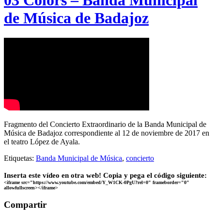
03 Colors – Banda Municipal
de Música de Badajoz
Fragmento del Concierto Extraordinario de la Banda Municipal de
Música de Badajoz correspondiente al 12 de noviembre de 2017 en
el teatro López de Ayala.
Etiquetas:
Banda Municipal de Música
,
concierto
Inserta este vídeo en otra web! Copia y pega el código siguiente:
<iframe src="https://www.youtube.com/embed/Y_W1CK-0PgU?rel=0" frameborder="0"
allowfullscreen></iframe>
Compartir