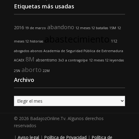
Etiquetas más usadas
abandono
2016
19 de marzo
12 meses 12 batallas
15M
12
abastecimiento
112
meses 12 historias
abogados
abonos
Academia de Seguridad Pública de Extremadura
8M
absentismo
ACAEX
3x3
a contragolpe
12 meses 12 leyendas
aborto
25N
22M
Archivo
Archivo
© 2026 BadajozOnline.Tv. Algunos derechos
reservados
|
Aviso legal
|
Política de Privacidad
|
Política de