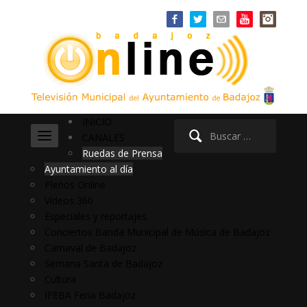
INICIO
Buscar:
CANALES
Ruedas de Prensa
Ayuntamiento al día
Plenos Online
Vídeos 360
Especiales y reportajes
Conciertos Banda Municipal de Música de Badajoz
Carnaval de Badajoz
Semana Santa de Badajoz
Cultura
IFEBA Feria Badajoz