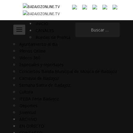
INICIO
Buscar:
CANALES
Ruedas de Prensa
Ayuntamiento al día
Plenos Online
Vídeos 360
Especiales y reportajes
Conciertos Banda Municipal de Música de Badajoz
Carnaval de Badajoz
Semana Santa de Badajoz
Cultura
IFEBA Feria Badajoz
Deportes
Juventud
ARCHIVO
EN DIRECTO
CONTACTO