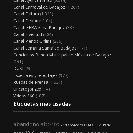
Canal Ayuntamiento
(6.694)
Canal Carnaval de Badajoz
(1.261)
Canal Cultura
(1.328)
Canal Deporte
(164)
Canal IFEBA Feria Badajoz
(337)
Canal Juventud
(304)
Canal Plenos Online
(266)
Canal Semana Santa de Badajoz
(171)
Conciertos Banda Municipal de Música de Badajoz
(191)
DUSI
(23)
Especiales y reportajes
(977)
Ruedas de Prensa
(1.531)
Uncategorized
(14)
Vídeos 360
(187)
Etiquetas más usadas
aborto
abandono
25N
abogados
ACAEX
15M
19 de
2016