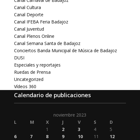
Canal Carnaval de Badajoz
Canal Cultura
Canal Deporte
Canal IFEBA Feria Badajoz
Canal Juventud
Canal Plenos Online
Canal Semana Santa de Badajoz
Conciertos Banda Municipal de Música de Badajoz
DUSI
Especiales y reportajes
Ruedas de Prensa
Uncategorized
Vídeos 360
Calendario de publicaciones
noviembre 2023
L
M
X
J
V
S
D
1
2
3
4
5
6
7
8
9
10
11
12