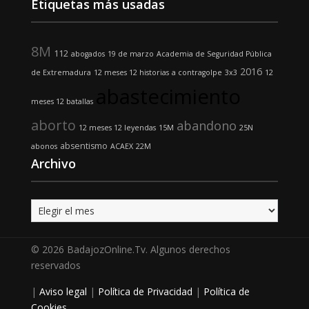
Etiquetas más usadas
8M
112
abogados
19 de marzo
Academia de Seguridad Pública
2016
de Extremadura
12 meses 12 historias
a contragolpe
3x3
12
abastecimiento
meses 12 batallas
aborto
abandono
12 meses 12 leyendas
15M
25N
absentismo
abonos
ACAEX
22M
Archivo
Archivo
© 2026 BadajozOnline.Tv. Algunos derechos
reservados
|
Aviso legal
|
Política de Privacidad
|
Política de
Cookies