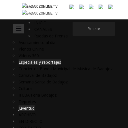
INICIO
Buscar:
CANALES
Ruedas de Prensa
Ayuntamiento al día
Plenos Online
Vídeos 360
Especiales y reportajes
Conciertos Banda Municipal de Música de Badajoz
Carnaval de Badajoz
Semana Santa de Badajoz
Cultura
IFEBA Feria Badajoz
Deportes
Juventud
ARCHIVO
EN DIRECTO
CONTACTO