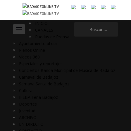
INICIO
Buscar:
CANALES
Ruedas de Prensa
Ayuntamiento al día
Plenos Online
Vídeos 360
Especiales y reportajes
Conciertos Banda Municipal de Música de Badajoz
Carnaval de Badajoz
Semana Santa de Badajoz
Cultura
IFEBA Feria Badajoz
Deportes
Juventud
ARCHIVO
EN DIRECTO
CONTACTO