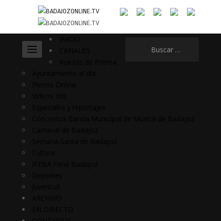
INICIO
Buscar:
CANALES
Ruedas de Prensa
Ayuntamiento al día
Plenos Online
Vídeos 360
Especiales y reportajes
Conciertos Banda Municipal de Música de Badajoz
Carnaval de Badajoz
Semana Santa de Badajoz
Cultura
IFEBA Feria Badajoz
Deportes
Juventud
ARCHIVO
EN DIRECTO
CONTACTO