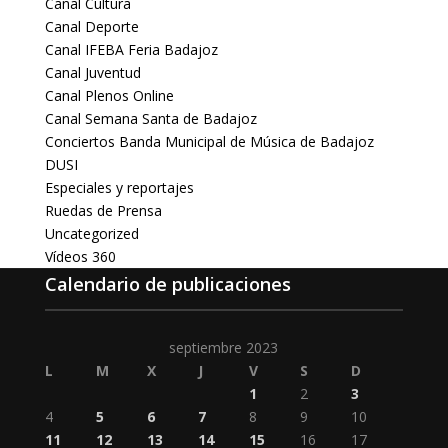
Canal Cultura
Canal Deporte
Canal IFEBA Feria Badajoz
Canal Juventud
Canal Plenos Online
Canal Semana Santa de Badajoz
Conciertos Banda Municipal de Música de Badajoz
DUSI
Especiales y reportajes
Ruedas de Prensa
Uncategorized
Vídeos 360
Calendario de publicaciones
septiembre 2023
L
M
X
J
V
S
D
1
2
3
4
5
6
7
8
9
10
11
12
13
14
15
16
17