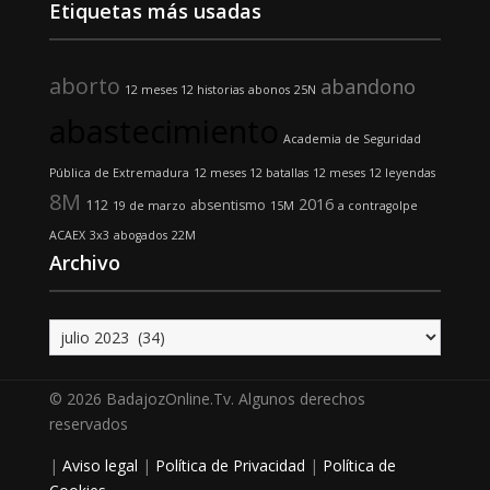
Etiquetas más usadas
aborto
abandono
12 meses 12 historias
abonos
25N
abastecimiento
Academia de Seguridad
Pública de Extremadura
12 meses 12 batallas
12 meses 12 leyendas
8M
2016
112
absentismo
19 de marzo
15M
a contragolpe
ACAEX
3x3
abogados
22M
Archivo
Archivo
© 2026 BadajozOnline.Tv. Algunos derechos
reservados
|
Aviso legal
|
Política de Privacidad
|
Política de