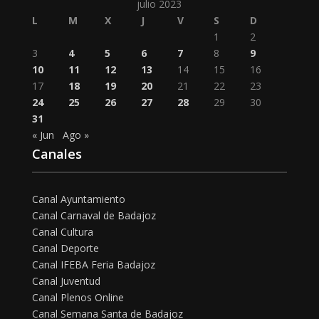
julio 2023
L
M
X
J
V
S
D
1
2
3
4
5
6
7
8
9
10
11
12
13
14
15
16
17
18
19
20
21
22
23
24
25
26
27
28
29
30
31
« Jun
Ago »
Canales
Canal Ayuntamiento
Canal Carnaval de Badajoz
Canal Cultura
Canal Deporte
Canal IFEBA Feria Badajoz
Canal Juventud
Canal Plenos Online
Canal Semana Santa de Badajoz