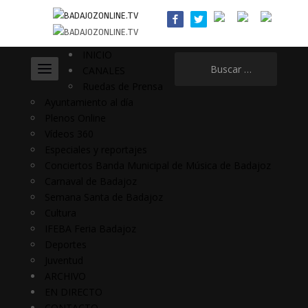
INICIO
Buscar:
CANALES
Ruedas de Prensa
Ayuntamiento al día
Plenos Online
Vídeos 360
Especiales y reportajes
Conciertos Banda Municipal de Música de Badajoz
Carnaval de Badajoz
Semana Santa de Badajoz
Cultura
IFEBA Feria Badajoz
Deportes
Juventud
ARCHIVO
EN DIRECTO
CONTACTO