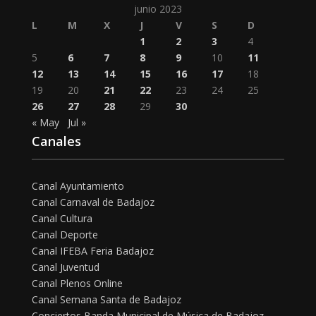
junio 2023
L
M
X
J
V
S
D
1
2
3
4
5
6
7
8
9
10
11
12
13
14
15
16
17
18
19
20
21
22
23
24
25
26
27
28
29
30
« May
Jul »
Canales
Canal Ayuntamiento
Canal Carnaval de Badajoz
Canal Cultura
Canal Deporte
Canal IFEBA Feria Badajoz
Canal Juventud
Canal Plenos Online
Canal Semana Santa de Badajoz
Conciertos Banda Municipal de Música de Badajoz