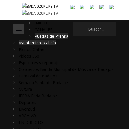
INICIO
Buscar:
CANALES
Ruedas de Prensa
Ayuntamiento al día
Plenos Online
Vídeos 360
Especiales y reportajes
Conciertos Banda Municipal de Música de Badajoz
Carnaval de Badajoz
Semana Santa de Badajoz
Cultura
IFEBA Feria Badajoz
Deportes
Juventud
ARCHIVO
EN DIRECTO
CONTACTO