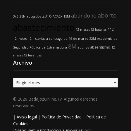
aborto
abandono
2016
3x3
25N
abogados
ACAEX
15M
abastecimiento
112
12 meses 12 batallas
12 meses 12 historias
a contragolpe
19 de marzo
22M
Academia de
8M
absentismo
Seguridad Pública de Extremadura
abonos
12
meses 12 leyendas
Archivo
Archivo
© 2026 BadajozOnline.Tv. Algunos derechos
reservados
|
Aviso legal
|
Política de Privacidad
|
Política de
Cookies
Diseño web y producción audiovisual
por