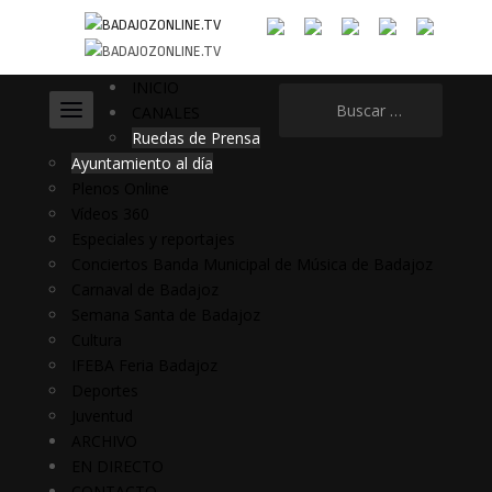
INICIO
Buscar:
CANALES
Ruedas de Prensa
Ayuntamiento al día
Plenos Online
Vídeos 360
Especiales y reportajes
Conciertos Banda Municipal de Música de Badajoz
Carnaval de Badajoz
Semana Santa de Badajoz
Cultura
IFEBA Feria Badajoz
Deportes
Juventud
ARCHIVO
EN DIRECTO
CONTACTO