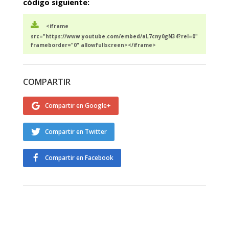
código siguiente:
<iframe
src="https://www.youtube.com/embed/aL7cny0gN34?rel=0"
frameborder="0" allowfullscreen></iframe>
COMPARTIR
Compartir en Google+
Compartir en Twitter
Compartir en Facebook