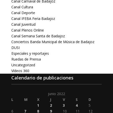
Canal Carnaval de Badajoz
Canal Cultura
Canal Deporte
Canal IFEBA Feria Badajoz
Canal Juventud
Canal Plenos Online
Canal Semana Santa de Badajoz
Conciertos Banda Municipal de Música de Badajoz
DUSI
Especiales y reportajes
Ruedas de Prensa
Uncategorized
Vídeos 360
Calendario de publicaciones
junio 2022
L
M
X
J
V
S
D
1
2
3
4
5
6
7
8
9
10
11
12