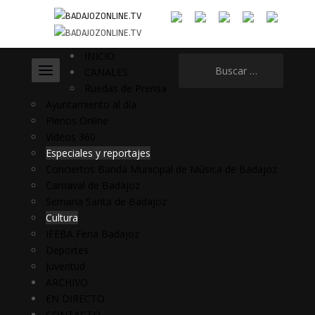
INICIO
Buscar:
CANALES
Ruedas de Prensa
Ayuntamiento al día
Plenos Online
Vídeos 360
Especiales y reportajes
Conciertos Banda Municipal de Música de Badajoz
Carnaval de Badajoz
Semana Santa de Badajoz
Cultura
IFEBA Feria Badajoz
Deportes
Juventud
ARCHIVO
EN DIRECTO
CONTACTO