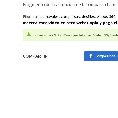
Fragmento de la actuación de la comparsa La mov
Etiquetas:
carnavales
,
comparsas
,
desfiles
,
vídeos 360
Inserta este vídeo en otra web! Copia y pega el
<iframe src="https://www.youtube.com/embed/Y9pP-wrb7
COMPARTIR
Compartir en 