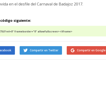
ida en el desfile del Carnaval de Badajoz 2017.
 código siguiente:
5U?rel=0" frameborder="0" allowfullscreen></iframe>
Facebook
Compartir en Twitter
Compartir en Google