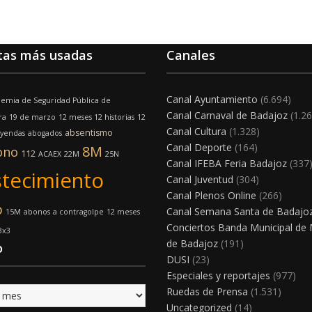
tas más usadas
Canales
Canal Ayuntamiento
(6.694)
emia de Seguridad Pública de
Canal Carnaval de Badajoz
(1.26
ra
19 de marzo
12 meses 12 historias
12
Canal Cultura
(1.328)
absentismo
eyendas
abogados
Canal Deporte
(164)
8M
ono
112
ACAEX
22M
25N
Canal IFEBA Feria Badajoz
(337
tecimiento
Canal Juventud
(304)
Canal Plenos Online
(266)
o
Canal Semana Santa de Badajo
15M
abonos
a contragolpe
12 meses
Conciertos Banda Municipal de
3x3
de Badajoz
(191)
o
DUSI
(23)
Especiales y reportajes
(977)
Ruedas de Prensa
(1.531)
Uncategorized
(14)