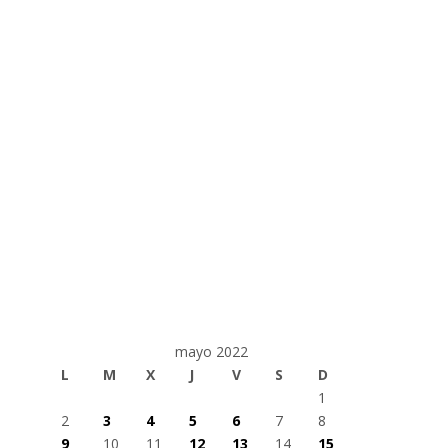
mayo 2022
L
M
X
J
V
S
D
1
2
3
4
5
6
7
8
9
10
11
12
13
14
15