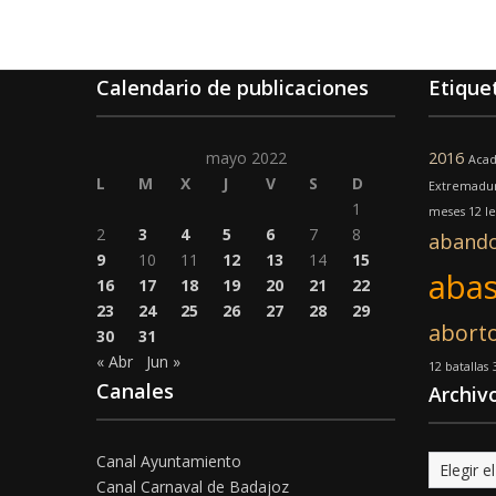
Calendario de publicaciones
Etique
mayo 2022
2016
Acad
L
M
X
J
V
S
D
Extremadu
1
meses 12 l
2
3
4
5
6
7
8
aband
9
10
11
12
13
14
15
abas
16
17
18
19
20
21
22
23
24
25
26
27
28
29
abort
30
31
« Abr
Jun »
12 batallas
Canales
Archiv
Canal Ayuntamiento
Archivo
Canal Carnaval de Badajoz