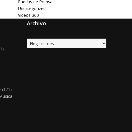
Ruedas de Prensa
Uncategorized
Vídeos 360
Archivo
Archivo
1)
)
z
(171)
 Música