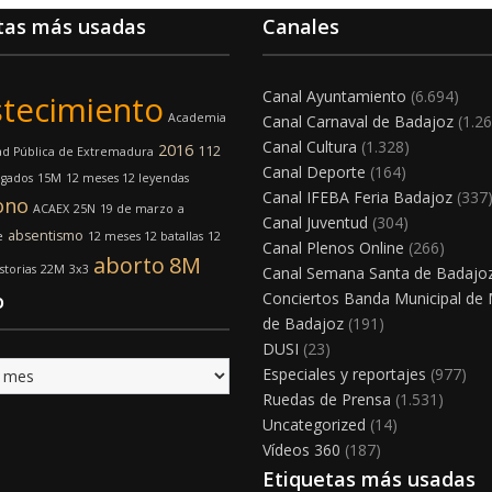
tas más usadas
Canales
Canal Ayuntamiento
(6.694)
tecimiento
Academia
Canal Carnaval de Badajoz
(1.26
Canal Cultura
(1.328)
2016
112
ad Pública de Extremadura
Canal Deporte
(164)
gados
15M
12 meses 12 leyendas
Canal IFEBA Feria Badajoz
(337
ono
ACAEX
25N
19 de marzo
a
Canal Juventud
(304)
absentismo
e
12 meses 12 batallas
12
Canal Plenos Online
(266)
aborto
8M
storias
22M
3x3
Canal Semana Santa de Badajo
o
Conciertos Banda Municipal de
de Badajoz
(191)
DUSI
(23)
Especiales y reportajes
(977)
Ruedas de Prensa
(1.531)
Uncategorized
(14)
Vídeos 360
(187)
Etiquetas más usadas