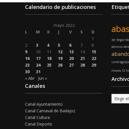
Calendario de publicaciones
Etique
mayo 2022
abas
L
M
X
J
V
S
D
1
de Segurid
2
3
4
5
6
7
8
abonos
abo
9
10
11
12
13
14
15
aband
16
17
18
19
20
21
22
contragolp
23
24
25
26
27
28
29
meses 12 hi
30
31
« Abr
Jun »
Archiv
Canales
Archivo
Canal Ayuntamiento
Canal Carnaval de Badajoz
Canal Cultura
Canal Deporte