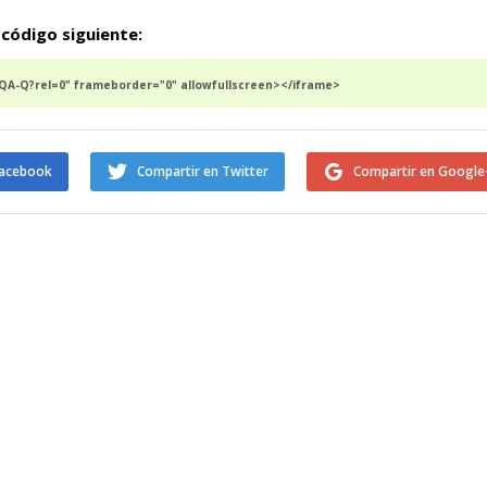
 código siguiente:
-Q?rel=0" frameborder="0" allowfullscreen></iframe>
Facebook
Compartir en Twitter
Compartir en Google