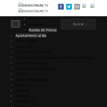
INICIO
Buscar:
CANALES
Ruedas de Prensa
Ayuntamiento al día
Plenos Online
Vídeos 360
Especiales y reportajes
Conciertos Banda Municipal de Música de Badajoz
Carnaval de Badajoz
Semana Santa de Badajoz
Cultura
IFEBA Feria Badajoz
Deportes
Juventud
ARCHIVO
EN DIRECTO
CONTACTO