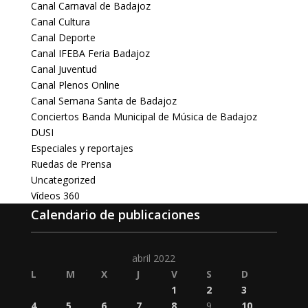
Canal Carnaval de Badajoz
Canal Cultura
Canal Deporte
Canal IFEBA Feria Badajoz
Canal Juventud
Canal Plenos Online
Canal Semana Santa de Badajoz
Conciertos Banda Municipal de Música de Badajoz
DUSI
Especiales y reportajes
Ruedas de Prensa
Uncategorized
Vídeos 360
Calendario de publicaciones
abril 2022
L
M
X
J
V
S
D
1
2
3
4
5
6
7
8
9
10