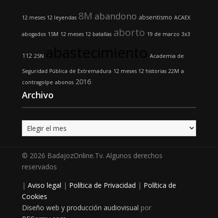
8M
abandono
absentismo
12 meses 12 leyendas
ACAEX
aborto
abogados
15M
12 meses 12 batallas
19 de marzo
3x3
abastecimiento
112
25N
Academia de
Seguridad Pública de Extremadura
12 meses 12 historias
22M
a
2016
contragolpe
abonos
Archivo
Archivo
© 2026 BadajozOnline.Tv. Algunos derechos
reservados
|
Aviso legal
|
Política de Privacidad
|
Política de
Cookies
Diseño web y producción audiovisual
por