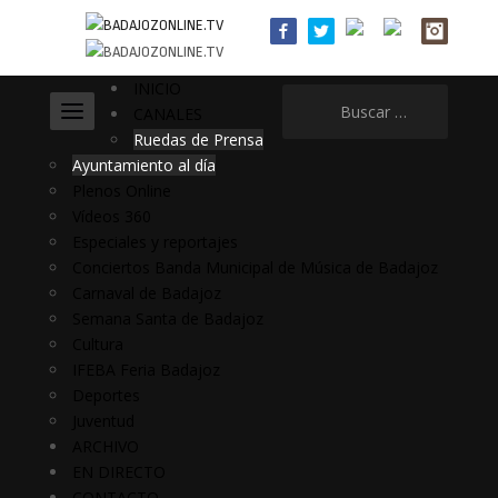
INICIO
Buscar:
CANALES
Ruedas de Prensa
Ayuntamiento al día
Plenos Online
Vídeos 360
Especiales y reportajes
Conciertos Banda Municipal de Música de Badajoz
Carnaval de Badajoz
Semana Santa de Badajoz
Cultura
IFEBA Feria Badajoz
Deportes
Juventud
ARCHIVO
EN DIRECTO
CONTACTO