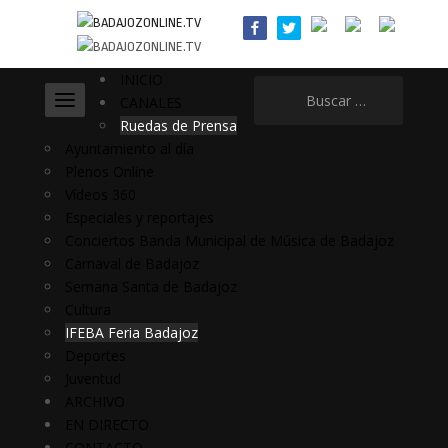
INICIO
Buscar:
CANALES
Ruedas de Prensa
Ayuntamiento al día
Plenos Online
Vídeos 360
Especiales y reportajes
Conciertos Banda Municipal de Música de Badajoz
Carnaval de Badajoz
Semana Santa de Badajoz
Cultura
IFEBA Feria Badajoz
Deportes
Juventud
ARCHIVO
EN DIRECTO
CONTACTO