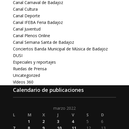
Canal Carnaval de Badajoz
Canal Cultura
Canal Deporte
Canal IFEBA Feria Badajoz
Canal Juventud
Canal Plenos Online
Canal Semana Santa de Badajoz
Conciertos Banda Municipal de Música de Badajoz
DUSI
Especiales y reportajes
Ruedas de Prensa
Uncategorized
Vídeos 360
Calendario de publicaciones
marzo 2022
L
M
X
J
V
S
D
1
2
3
4
5
6
7
8
9
10
11
12
13