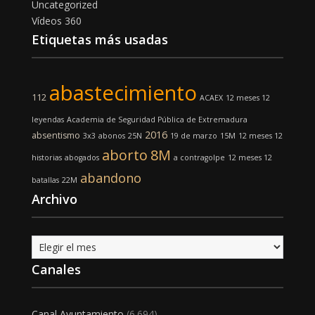
Uncategorized
Vídeos 360
Etiquetas más usadas
abastecimiento
112
ACAEX
12 meses 12
leyendas
Academia de Seguridad Pública de Extremadura
2016
absentismo
3x3
abonos
25N
19 de marzo
15M
12 meses 12
aborto
8M
historias
abogados
a contragolpe
12 meses 12
abandono
batallas
22M
Archivo
Archivo
Canales
Canal Ayuntamiento
(6.694)