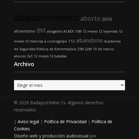
abastecimiento
aborto
2016
8M
absentismo
abogados
ACAEX
15M
12 meses 12 leyendas
12
abandono
112
meses 12 historias
a contragolpe
Academia
de Seguridad Pública de Extremadura
25N
22M
19 de marzo
abonos
3x3
12 meses 12 batallas
Archivo
Archivo
© 2026 BadajozOnline.Tv. Algunos derechos
reservados
|
Aviso legal
|
Política de Privacidad
|
Política de
Cookies
Diseño web y producción audiovisual
por