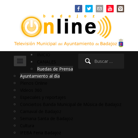
INICIO
Buscar:
CANALES
Ruedas de Prensa
Ayuntamiento al día
Plenos Online
Vídeos 360
Especiales y reportajes
Conciertos Banda Municipal de Música de Badajoz
Carnaval de Badajoz
Semana Santa de Badajoz
Cultura
IFEBA Feria Badajoz