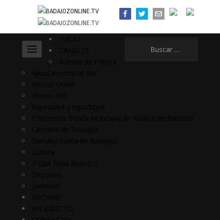
INICIO
Buscar:
CANALES
Ruedas de Prensa
Ayuntamiento al día
Plenos Online
Vídeos 360
Especiales y reportajes
Conciertos Banda Municipal de Música de Badajoz
Carnaval de Badajoz
Semana Santa de Badajoz
Cultura
IFEBA Feria Badajoz
Deportes
Juventud
ARCHIVO
EN DIRECTO
CONTACTO