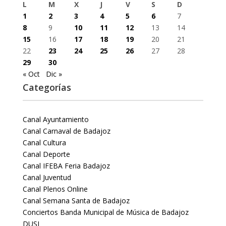
L
M
X
J
V
S
D
1
2
3
4
5
6
7
8
9
10
11
12
13
14
15
16
17
18
19
20
21
22
23
24
25
26
27
28
29
30
« Oct
Dic »
Categorías
Canal Ayuntamiento
Canal Carnaval de Badajoz
Canal Cultura
Canal Deporte
Canal IFEBA Feria Badajoz
Canal Juventud
Canal Plenos Online
Canal Semana Santa de Badajoz
Conciertos Banda Municipal de Música de Badajoz
DUSI