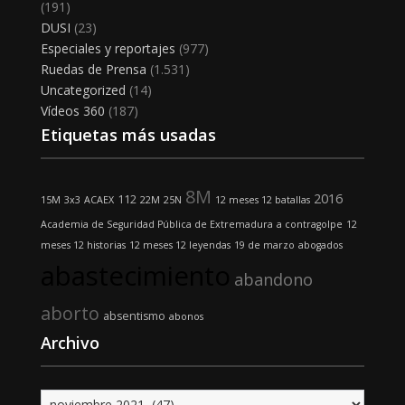
(191)
DUSI
(23)
Especiales y reportajes
(977)
Ruedas de Prensa
(1.531)
Uncategorized
(14)
Vídeos 360
(187)
Etiquetas más usadas
8M
2016
112
15M
3x3
ACAEX
22M
25N
12 meses 12 batallas
Academia de Seguridad Pública de Extremadura
a contragolpe
12
meses 12 historias
12 meses 12 leyendas
19 de marzo
abogados
abastecimiento
abandono
aborto
absentismo
abonos
Archivo
Archivo