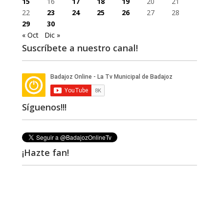
15
16
17
18
19
20
21
22
23
24
25
26
27
28
29
30
« Oct
Dic »
Suscríbete a nuestro canal!
Síguenos!!!
¡Hazte fan!