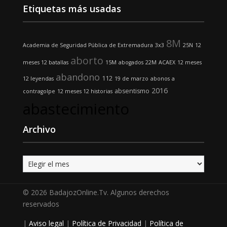
Etiquetas más usadas
8M
Academia de Seguridad Pública de Extremadura
3x3
25N
12
aborto
meses 12 batallas
15M
abogados
22M
ACAEX
12 meses
abandono
112
12 leyendas
19 de marzo
abonos
a
2016
absentismo
contragolpe
12 meses 12 historias
abastecimiento
Archivo
Archivo
© 2026 BadajozOnline.Tv. Algunos derechos
reservados
|
Aviso legal
|
Política de Privacidad
|
Política de