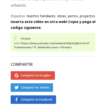
urbanos.
Etiquetas:
Huertos Familiares
,
obras
,
perros
,
proyectos
Inserta este vídeo en otra web! Copia y pega el
código siguiente:
<iframe
src="https://www.youtube.com/embed/xPjbGa2jiEo?rel=0"
frameborder="0" allowfullscreen></iframe>
COMPARTIR
Compartir en Google+
Compartir en Twitter
Compartir en Facebook