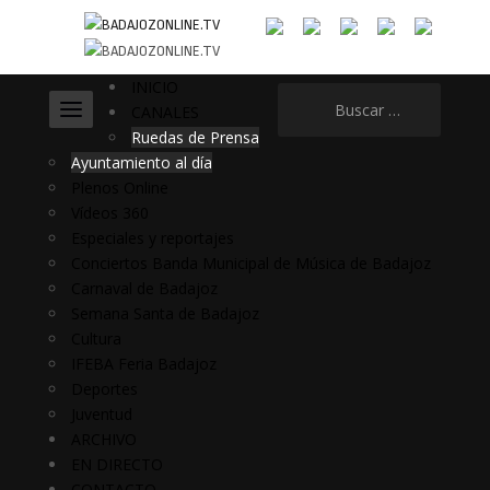
INICIO
Buscar:
CANALES
Ruedas de Prensa
Ayuntamiento al día
Plenos Online
Vídeos 360
Especiales y reportajes
Conciertos Banda Municipal de Música de Badajoz
Carnaval de Badajoz
Semana Santa de Badajoz
Cultura
IFEBA Feria Badajoz
Deportes
Juventud
ARCHIVO
EN DIRECTO
CONTACTO