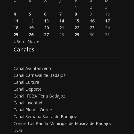
L
M
X
J
V
S
D
1
2
3
4
5
6
7
8
9
10
11
12
13
14
15
16
17
18
19
20
21
22
23
24
25
26
27
28
29
30
31
« Sep
Nov »
Canales
Canal Ayuntamiento
Canal Carnaval de Badajoz
Canal Cultura
Canal Deporte
Canal IFEBA Feria Badajoz
Canal Juventud
Canal Plenos Online
Canal Semana Santa de Badajoz
Conciertos Banda Municipal de Música de Badajoz
DUSI