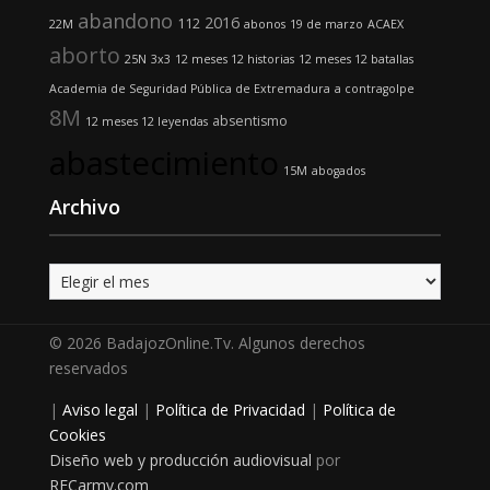
abandono
2016
112
22M
abonos
19 de marzo
ACAEX
aborto
25N
3x3
12 meses 12 historias
12 meses 12 batallas
Academia de Seguridad Pública de Extremadura
a contragolpe
8M
absentismo
12 meses 12 leyendas
abastecimiento
15M
abogados
Archivo
Archivo
© 2026 BadajozOnline.Tv. Algunos derechos
reservados
|
Aviso legal
|
Política de Privacidad
|
Política de
Cookies
Diseño web y producción audiovisual
por
RECarmy.com