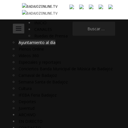
INICIO
Buscar:
CANALES
Ruedas de Prensa
Ayuntamiento al día
Plenos Online
Vídeos 360
Especiales y reportajes
Conciertos Banda Municipal de Música de Badajoz
Carnaval de Badajoz
Semana Santa de Badajoz
Cultura
IFEBA Feria Badajoz
Deportes
Juventud
ARCHIVO
EN DIRECTO
CONTACTO