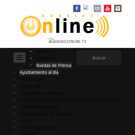
INICIO
Buscar:
CANALES
Ruedas de Prensa
Ayuntamiento al día
Plenos Online
Vídeos 360
Especiales y reportajes
Conciertos Banda Municipal de Música de Badajoz
Carnaval de Badajoz
Semana Santa de Badajoz
Cultura
IFEBA Feria Badajoz
Deportes