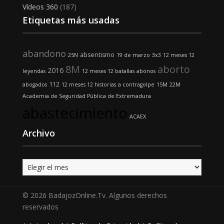
Vídeos 360
(187)
Etiquetas más usadas
abandono
absentismo
25N
19 de marzo
3x3
12 meses 12
8M
aborto
2016
leyendas
12 meses 12 batallas
abonos
112
abogados
12 meses 12 historias
a contragolpe
15M
22M
Academia de Seguridad Pública de Extremadura
abastecimiento
ACAEX
Archivo
Archivo
© 2026 BadajozOnline.Tv. Algunos derechos
reservados