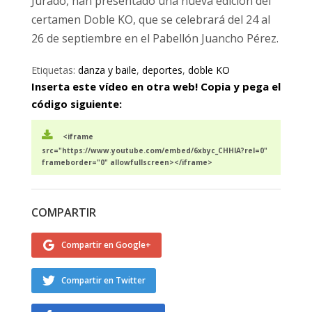
Jurado, han presentado una nueva edición del
certamen Doble KO, que se celebrará del 24 al
26 de septiembre en el Pabellón Juancho Pérez.
Etiquetas:
danza y baile
,
deportes
,
doble KO
Inserta este vídeo en otra web! Copia y pega el
código siguiente:
<iframe
src="https://www.youtube.com/embed/6xbyc_CHHIA?rel=0"
frameborder="0" allowfullscreen></iframe>
COMPARTIR
Compartir en Google+
Compartir en Twitter