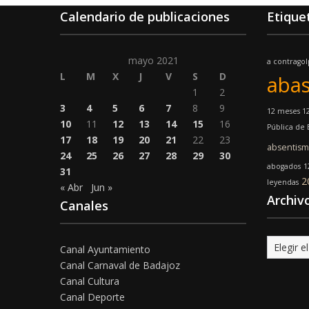
Calendario de publicaciones
Etique
mayo 2021
a contrago
L
M
X
J
V
S
D
abas
1
2
3
4
5
6
7
8
9
12 meses 12
10
11
12
13
14
15
16
Pública de
17
18
19
20
21
22
23
absentis
24
25
26
27
28
29
30
abogados
1
31
2
leyendas
« Abr
Jun »
Archiv
Canales
Archivo
Canal Ayuntamiento
Canal Carnaval de Badajoz
Canal Cultura
Canal Deporte