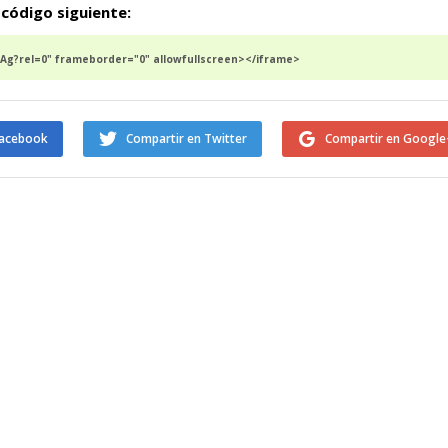
 código siguiente:
g?rel=0" frameborder="0" allowfullscreen></iframe>
Facebook
Compartir en Twitter
Compartir en Google