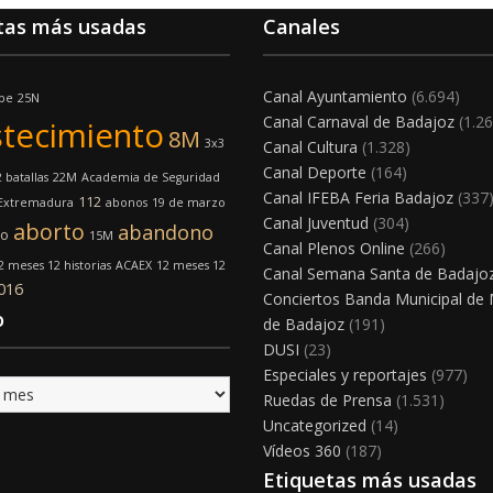
tas más usadas
Canales
Canal Ayuntamiento
(6.694)
lpe
25N
Canal Carnaval de Badajoz
(1.26
tecimiento
8M
3x3
Canal Cultura
(1.328)
Canal Deporte
(164)
 batallas
22M
Academia de Seguridad
Canal IFEBA Feria Badajoz
(337
112
 Extremadura
abonos
19 de marzo
Canal Juventud
(304)
aborto
abandono
mo
15M
Canal Plenos Online
(266)
2 meses 12 historias
ACAEX
12 meses 12
Canal Semana Santa de Badajo
016
Conciertos Banda Municipal de
o
de Badajoz
(191)
DUSI
(23)
Especiales y reportajes
(977)
Ruedas de Prensa
(1.531)
Uncategorized
(14)
Vídeos 360
(187)
Etiquetas más usadas