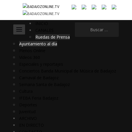
INICIO
Buscar:
CANALES
Ruedas de Prensa
Ayuntamiento al día
Plenos Online
Vídeos 360
Especiales y reportajes
Conciertos Banda Municipal de Música de Badajoz
Carnaval de Badajoz
Semana Santa de Badajoz
Cultura
IFEBA Feria Badajoz
Deportes
Juventud
ARCHIVO
EN DIRECTO
CONTACTO