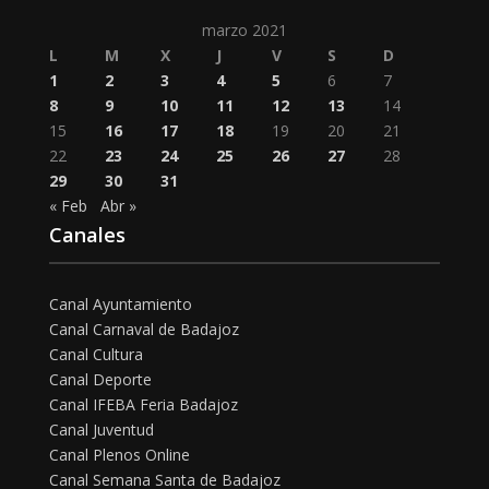
marzo 2021
L
M
X
J
V
S
D
1
2
3
4
5
6
7
8
9
10
11
12
13
14
15
16
17
18
19
20
21
22
23
24
25
26
27
28
29
30
31
« Feb
Abr »
Canales
Canal Ayuntamiento
Canal Carnaval de Badajoz
Canal Cultura
Canal Deporte
Canal IFEBA Feria Badajoz
Canal Juventud
Canal Plenos Online
Canal Semana Santa de Badajoz