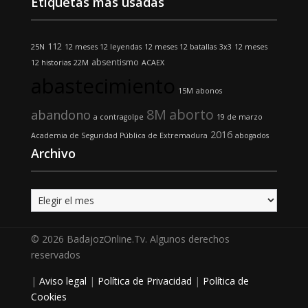
Etiquetas más usadas
112
25N
12 meses 12 leyendas
12 meses 12 batallas
3x3
12 meses
absentismo
12 historias
22M
ACAEX
abastecimiento
15M
abonos
8M
aborto
abandono
a contragolpe
19 de marzo
2016
Academia de Seguridad Pública de Extremadura
abogados
Archivo
Archivo
© 2026 BadajozOnline.Tv. Algunos derechos
reservados
|
Aviso legal
|
Política de Privacidad
|
Política de
Cookies