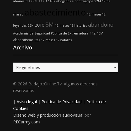
aborto
abonos
ACAEX
abogados
a contragolpe
22M
19 de
abastecimiento
marzo
12 meses 12
8M
abandono
2016
leyendas
25N
12 meses 12 historias
112
Academia de Seguridad Pública de Extremadura
15M
absentismo
3x3
12 meses 12 batallas
Archivo
Archivo
© 2026 BadajozOnline.Tv. Algunos derechos
reservados
|
Aviso legal
|
Política de Privacidad
|
Política de
Cookies
Diseño web y producción audiovisual
por
RECarmy.com