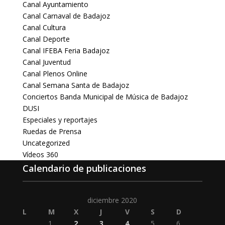
Canal Ayuntamiento
Canal Carnaval de Badajoz
Canal Cultura
Canal Deporte
Canal IFEBA Feria Badajoz
Canal Juventud
Canal Plenos Online
Canal Semana Santa de Badajoz
Conciertos Banda Municipal de Música de Badajoz
DUSI
Especiales y reportajes
Ruedas de Prensa
Uncategorized
Vídeos 360
Calendario de publicaciones
diciembre 2020
L
M
X
J
V
S
D
1
2
3
4
5
6