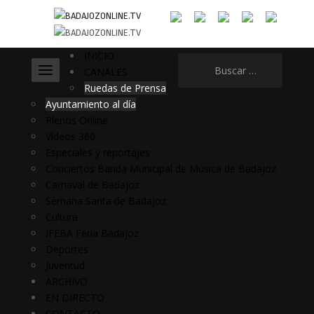
INICIO
Buscar:
CANALES
Ruedas de Prensa
Ayuntamiento al día
Plenos Online
Vídeos 360
Especiales y reportajes
Conciertos Banda Municipal de Música de Badajoz
Carnaval de Badajoz
Semana Santa de Badajoz
Cultura
IFEBA Feria Badajoz
Deportes
Juventud
ARCHIVO
EN DIRECTO
CONTACTO