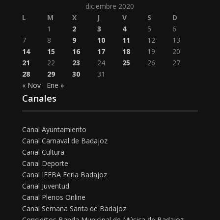
diciembre 2020
L
M
X
J
V
S
D
1
2
3
4
5
6
7
8
9
10
11
12
13
14
15
16
17
18
19
20
21
22
23
24
25
26
27
28
29
30
31
« Nov
Ene »
Canales
Canal Ayuntamiento
Canal Carnaval de Badajoz
Canal Cultura
Canal Deporte
Canal IFEBA Feria Badajoz
Canal Juventud
Canal Plenos Online
Canal Semana Santa de Badajoz
Conciertos Banda Municipal de Música de Badajoz