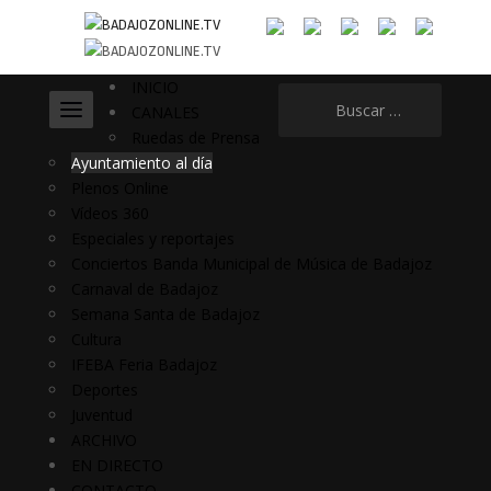
INICIO
Buscar:
CANALES
Ruedas de Prensa
Ayuntamiento al día
Plenos Online
Vídeos 360
Especiales y reportajes
Conciertos Banda Municipal de Música de Badajoz
Carnaval de Badajoz
Semana Santa de Badajoz
Cultura
IFEBA Feria Badajoz
Deportes
Juventud
ARCHIVO
EN DIRECTO
CONTACTO