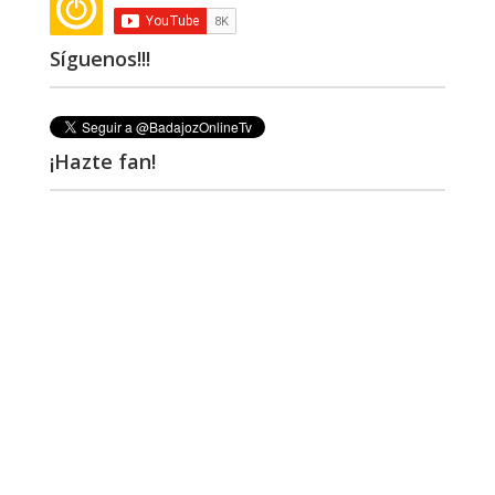
Síguenos!!!
¡Hazte fan!