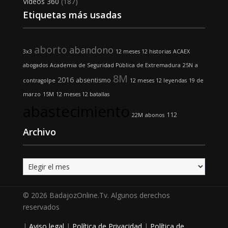
Vídeos 360
(187)
Etiquetas más usadas
aborto
abandono
3x3
12 meses 12 historias
ACAEX
abogados
Academia de Seguridad Pública de Extremadura
25N
a
8M
2016
absentismo
contragolpe
12 meses 12 leyendas
19 de
marzo
15M
12 meses 12 batallas
abastecimiento
112
22M
abonos
Archivo
Archivo
© 2026 BadajozOnline.Tv. Algunos derechos
reservados
|
Aviso legal
|
Política de Privacidad
|
Política de