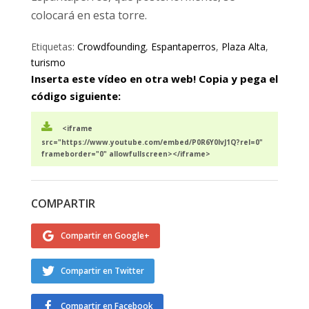
colocará en esta torre.
Etiquetas:
Crowdfounding
,
Espantaperros
,
Plaza Alta
,
turismo
Inserta este vídeo en otra web! Copia y pega el
código siguiente:
<iframe
src="https://www.youtube.com/embed/P0R6Y0lvJ1Q?rel=0"
frameborder="0" allowfullscreen></iframe>
COMPARTIR
Compartir en Google+
Compartir en Twitter
Compartir en Facebook