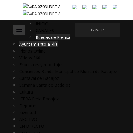
INICIO
Buscar:
CANALES
Ruedas de Prensa
Ayuntamiento al día
Plenos Online
Vídeos 360
Especiales y reportajes
Conciertos Banda Municipal de Música de Badajoz
Carnaval de Badajoz
Semana Santa de Badajoz
Cultura
IFEBA Feria Badajoz
Deportes
Juventud
ARCHIVO
EN DIRECTO
CONTACTO