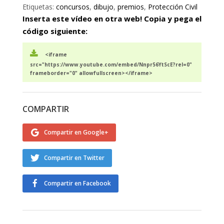
Etiquetas:
concursos
,
dibujo
,
premios
,
Protección Civil
Inserta este vídeo en otra web! Copia y pega el
código siguiente:
<iframe
src="https://www.youtube.com/embed/Nnpr56YtScE?rel=0"
frameborder="0" allowfullscreen></iframe>
COMPARTIR
Compartir en Google+
Compartir en Twitter
Compartir en Facebook