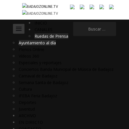
INICIO
Buscar:
CANALES
Ruedas de Prensa
Ayuntamiento al día
Plenos Online
Vídeos 360
Especiales y reportajes
Conciertos Banda Municipal de Música de Badajoz
Carnaval de Badajoz
Semana Santa de Badajoz
Cultura
IFEBA Feria Badajoz
Deportes
Juventud
ARCHIVO
EN DIRECTO
CONTACTO