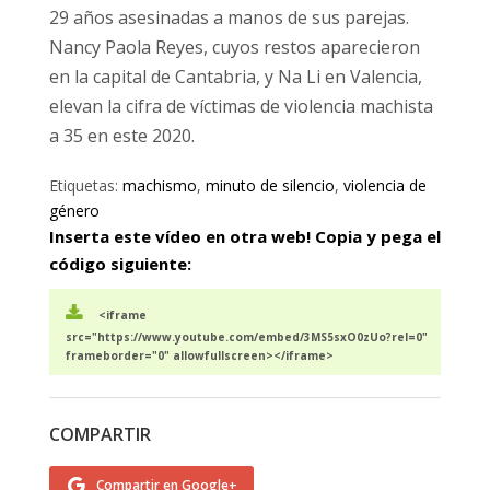
29 años asesinadas a manos de sus parejas.
Nancy Paola Reyes, cuyos restos aparecieron
en la capital de Cantabria, y Na Li en Valencia,
elevan la cifra de víctimas de violencia machista
a 35 en este 2020.
Etiquetas:
machismo
,
minuto de silencio
,
violencia de
género
Inserta este vídeo en otra web! Copia y pega el
código siguiente:
<iframe
src="https://www.youtube.com/embed/3MS5sxO0zUo?rel=0"
frameborder="0" allowfullscreen></iframe>
COMPARTIR
Compartir en Google+