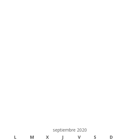
septiembre 2020
L
M
X
J
V
S
D