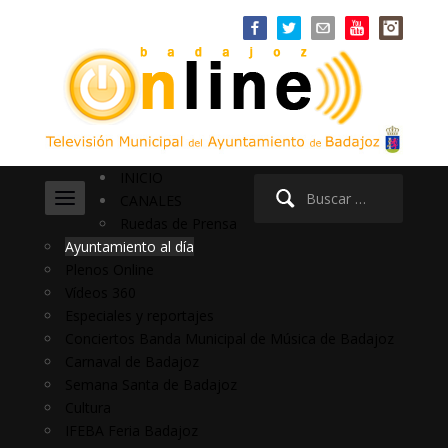
INICIO
Buscar:
CANALES
Ruedas de Prensa
Ayuntamiento al día
Plenos Online
Vídeos 360
Especiales y reportajes
Conciertos Banda Municipal de Música de Badajoz
Carnaval de Badajoz
Semana Santa de Badajoz
Cultura
IFEBA Feria Badajoz