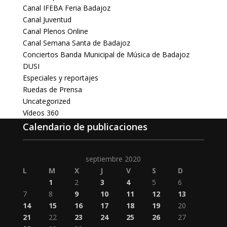
Canal IFEBA Feria Badajoz
Canal Juventud
Canal Plenos Online
Canal Semana Santa de Badajoz
Conciertos Banda Municipal de Música de Badajoz
DUSI
Especiales y reportajes
Ruedas de Prensa
Uncategorized
Vídeos 360
Calendario de publicaciones
septiembre 2020
L
M
X
J
V
S
D
1
2
3
4
5
6
7
8
9
10
11
12
13
14
15
16
17
18
19
20
21
22
23
24
25
26
27