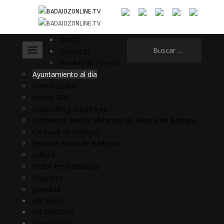
INICIO
Buscar:
CANALES
Ruedas de Prensa
Ayuntamiento al día
Plenos Online
Vídeos 360
Especiales y reportajes
Conciertos Banda Municipal de Música de Badajoz
Carnaval de Badajoz
Semana Santa de Badajoz
Cultura
IFEBA Feria Badajoz
Deportes
Juventud
ARCHIVO
EN DIRECTO
CONTACTO