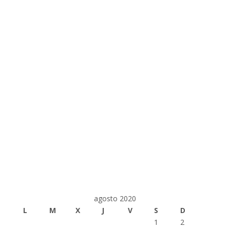
agosto 2020
L
M
X
J
V
S
D
1
2