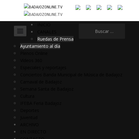
INICIO
Buscar:
CANALES
Ruedas de Prensa
Ayuntamiento al día
Plenos Online
Vídeos 360
Especiales y reportajes
Conciertos Banda Municipal de Música de Badajoz
Carnaval de Badajoz
Semana Santa de Badajoz
Cultura
IFEBA Feria Badajoz
Deportes
Juventud
ARCHIVO
EN DIRECTO
CONTACTO