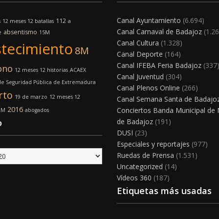
Canal Ayuntamiento
(6.694)
112
s
12 meses 12 batallas
a
Canal Carnaval de Badajoz
(1.26
absentismo
e
15M
Canal Cultura
(1.328)
tecimiento
8M
Canal Deporte
(164)
Canal IFEBA Feria Badajoz
(337
ono
12 meses 12 historias
ACAEX
Canal Juventud
(304)
e Seguridad Pública de Extremadura
Canal Plenos Online
(266)
rto
19 de marzo
12 meses 12
Canal Semana Santa de Badajo
2016
Conciertos Banda Municipal de
2M
abogados
o
de Badajoz
(191)
DUSI
(23)
Especiales y reportajes
(977)
Ruedas de Prensa
(1.531)
Uncategorized
(14)
Vídeos 360
(187)
Etiquetas más usadas