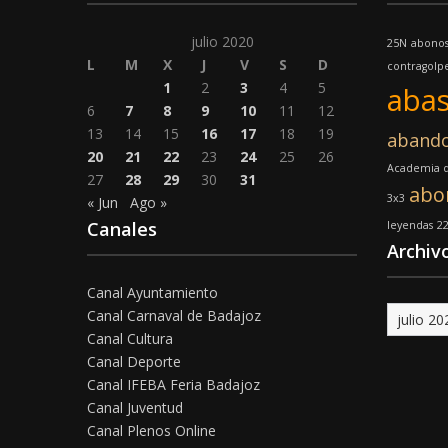
julio 2020
25N
abono
L
M
X
J
V
S
D
contragolp
1
2
3
4
5
abas
6
7
8
9
10
11
12
13
14
15
16
17
18
19
aband
20
21
22
23
24
25
26
Academia d
27
28
29
30
31
abo
3x3
« Jun
Ago »
Canales
leyendas
2
Archiv
Canal Ayuntamiento
Archivo
Canal Carnaval de Badajoz
Canal Cultura
Canal Deporte
Canal IFEBA Feria Badajoz
Canal Juventud
Canal Plenos Online