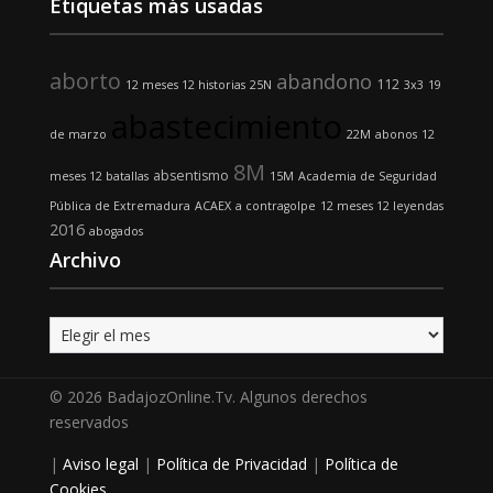
Etiquetas más usadas
aborto
abandono
112
12 meses 12 historias
25N
3x3
19
abastecimiento
de marzo
22M
abonos
12
8M
absentismo
meses 12 batallas
15M
Academia de Seguridad
Pública de Extremadura
ACAEX
a contragolpe
12 meses 12 leyendas
2016
abogados
Archivo
Archivo
© 2026 BadajozOnline.Tv. Algunos derechos
reservados
|
Aviso legal
|
Política de Privacidad
|
Política de
Cookies