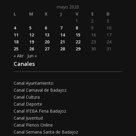
mayo 2020
L
M
X
J
V
S
D
1
2
3
4
5
6
7
8
9
10
11
12
13
14
15
16
17
18
19
20
21
22
23
24
25
26
27
28
29
30
31
« Abr
Jun »
Canales
Canal Ayuntamiento
Canal Carnaval de Badajoz
Canal Cultura
Canal Deporte
Canal IFEBA Feria Badajoz
Canal Juventud
Canal Plenos Online
Canal Semana Santa de Badajoz