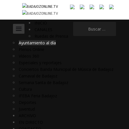
INICIO
Buscar:
CANALES
Ruedas de Prensa
Ayuntamiento al día
Plenos Online
Vídeos 360
Especiales y reportajes
Conciertos Banda Municipal de Música de Badajoz
Carnaval de Badajoz
Semana Santa de Badajoz
Cultura
IFEBA Feria Badajoz
Deportes
Juventud
ARCHIVO
EN DIRECTO
CONTACTO