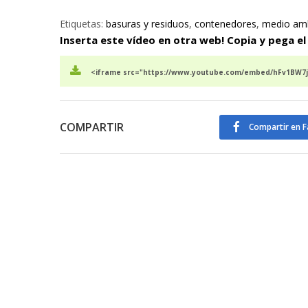
Etiquetas:
basuras y residuos
,
contenedores
,
medio am
Inserta este vídeo en otra web! Copia y pega el
<iframe src="https://www.youtube.com/embed/hFv1BW7jx
COMPARTIR
Compartir en 