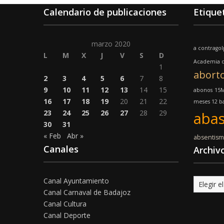
Calendario de publicaciones
Etique
marzo 2020
a contrago
L
M
X
J
V
S
D
Academia d
1
abort
2
3
4
5
6
7
8
9
10
11
12
13
14
15
abonos
15
16
17
18
19
20
21
22
meses 12 ba
23
24
25
26
27
28
29
abas
30
31
« Feb
Abr »
absentis
Canales
Archiv
Canal Ayuntamiento
Archivo
Canal Carnaval de Badajoz
Canal Cultura
Canal Deporte