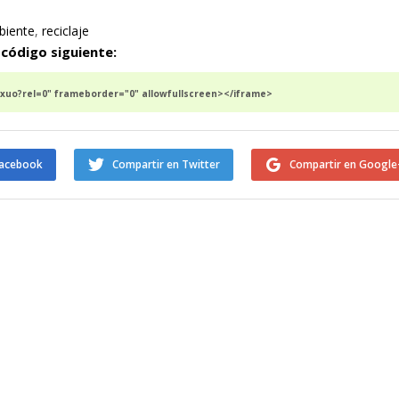
biente
,
reciclaje
 código siguiente:
uo?rel=0" frameborder="0" allowfullscreen></iframe>
Facebook
Compartir en Twitter
Compartir en Google