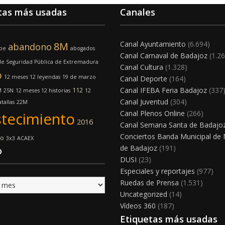
tas más usadas
Canales
Canal Ayuntamiento
(6.694)
8M
abandono
lpe
abogados
Canal Carnaval de Badajoz
(1.26
e Seguridad Pública de Extremadura
Canal Cultura
(1.328)
o
12 meses 12 leyendas
19 de marzo
Canal Deporte
(164)
Canal IFEBA Feria Badajoz
(337
112
M
25N
12 meses 12 historias
12
Canal Juventud
(304)
tallas
22M
Canal Plenos Online
(266)
tecimiento
2016
Canal Semana Santa de Badajo
Conciertos Banda Municipal de
mo
3x3
ACAEX
de Badajoz
(191)
o
DUSI
(23)
Especiales y reportajes
(977)
Ruedas de Prensa
(1.531)
Uncategorized
(14)
Vídeos 360
(187)
Etiquetas más usadas