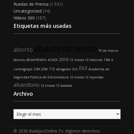
Ruedas de Prensa
(1.531)
Uncategorized
(14)
Vídeos 360
(187)
Etiquetas más usadas
abastecimiento
aborto
19 de marzo
2016
absentismo
abonos
ACAEX
12 meses 12 historias
15M
a
8M
112
contragolpe
25N
22M
abogados
3x3
Academia de
Seguridad Pública de Extremadura
12 meses 12 leyendas
abandono
12 meses 12 batallas
Archivo
Archivo
© 2026 BadajozOnline.Tv. Algunos derechos