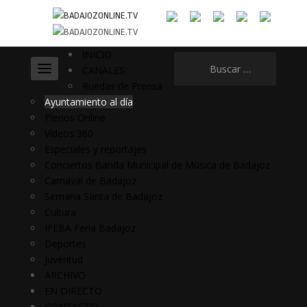
INICIO
Buscar:
CANALES
Ruedas de Prensa
Ayuntamiento al día
Plenos Online
Vídeos 360
Especiales y reportajes
Conciertos Banda Municipal de Música de Badajoz
Carnaval de Badajoz
Semana Santa de Badajoz
Cultura
IFEBA Feria Badajoz
Deportes
Juventud
ARCHIVO
EN DIRECTO
CONTACTO