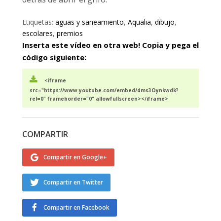
Etiquetas:
aguas y saneamiento
,
Aqualia
,
dibujo
,
escolares
,
premios
Inserta este vídeo en otra web! Copia y pega el
código siguiente:
<iframe
src="https://www.youtube.com/embed/dms3Oynkwdk?
rel=0" frameborder="0" allowfullscreen></iframe>
COMPARTIR
Compartir en Google+
Compartir en Twitter
Compartir en Facebook