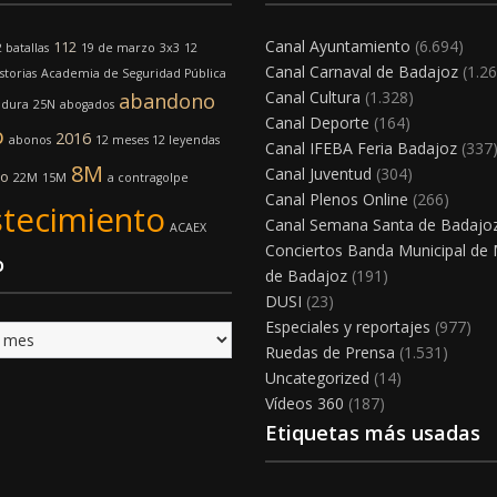
Canal Ayuntamiento
(6.694)
112
 batallas
19 de marzo
3x3
12
Canal Carnaval de Badajoz
(1.26
storias
Academia de Seguridad Pública
Canal Cultura
(1.328)
abandono
adura
25N
abogados
Canal Deporte
(164)
o
2016
abonos
12 meses 12 leyendas
Canal IFEBA Feria Badajoz
(337
8M
Canal Juventud
(304)
mo
22M
15M
a contragolpe
Canal Plenos Online
(266)
tecimiento
Canal Semana Santa de Badajo
ACAEX
Conciertos Banda Municipal de
o
de Badajoz
(191)
DUSI
(23)
Especiales y reportajes
(977)
Ruedas de Prensa
(1.531)
Uncategorized
(14)
Vídeos 360
(187)
Etiquetas más usadas