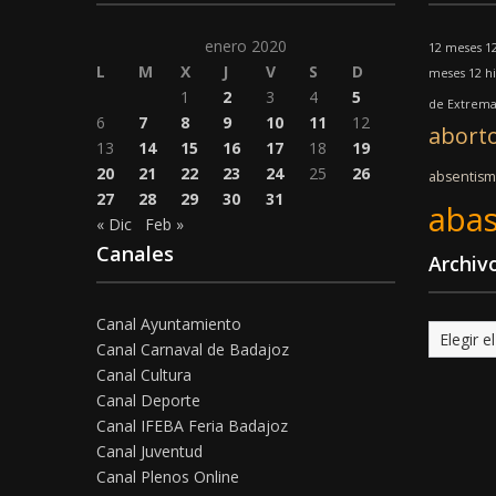
enero 2020
12 meses 12
L
M
X
J
V
S
D
meses 12 hi
1
2
3
4
5
de Extrem
6
7
8
9
10
11
12
abort
13
14
15
16
17
18
19
20
21
22
23
24
25
26
absentis
27
28
29
30
31
abas
« Dic
Feb »
Canales
Archiv
Canal Ayuntamiento
Archivo
Canal Carnaval de Badajoz
Canal Cultura
Canal Deporte
Canal IFEBA Feria Badajoz
Canal Juventud
Canal Plenos Online