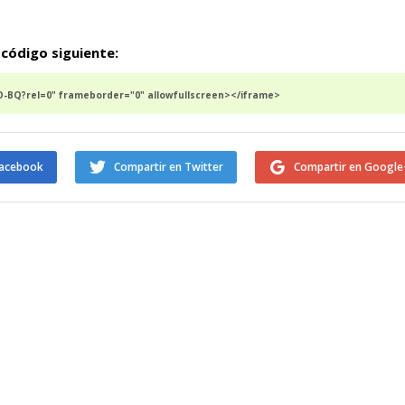
 código siguiente:
-BQ?rel=0" frameborder="0" allowfullscreen></iframe>
Facebook
Compartir en Twitter
Compartir en Google