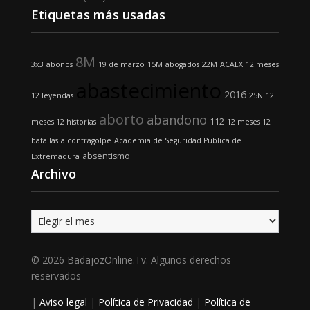
Etiquetas más usadas
8M
3x3
abonos
19 de marzo
15M
abogados
22M
ACAEX
12 meses
abastecimiento
2016
12 leyendas
25N
12
aborto
abandono
112
meses 12 historias
12 meses 12
batallas
a contragolpe
Academia de Seguridad Pública de
absentismo
Extremadura
Archivo
Archivo
© 2026 BadajozOnline.Tv. Algunos derechos
reservados
|
Aviso legal
|
Política de Privacidad
|
Política de