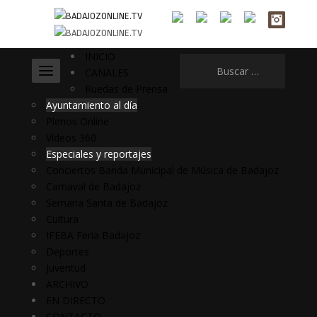
INICIO
Buscar:
CANALES
Ruedas de Prensa
Ayuntamiento al día
Plenos Online
Vídeos 360
Especiales y reportajes
Conciertos Banda Municipal de Música de Badajoz
Carnaval de Badajoz
Semana Santa de Badajoz
Cultura
IFEBA Feria Badajoz
Deportes
Juventud
ARCHIVO
EN DIRECTO
CONTACTO