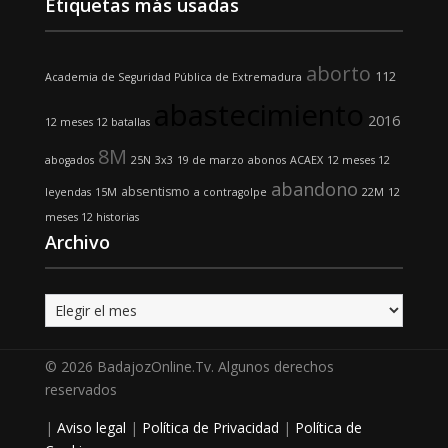
Etiquetas más usadas
aborto
112
Academia de Seguridad Pública de Extremadura
abastecimiento
2016
12 meses 12 batallas
8M
abogados
25N
3x3
19 de marzo
abonos
ACAEX
12 meses 12
abandono
absentismo
leyendas
15M
a contragolpe
22M
12
meses 12 historias
Archivo
Archivo
© 2026 BadajozOnline.Tv. Algunos derechos
reservados
|
Aviso legal
|
Política de Privacidad
|
Política de