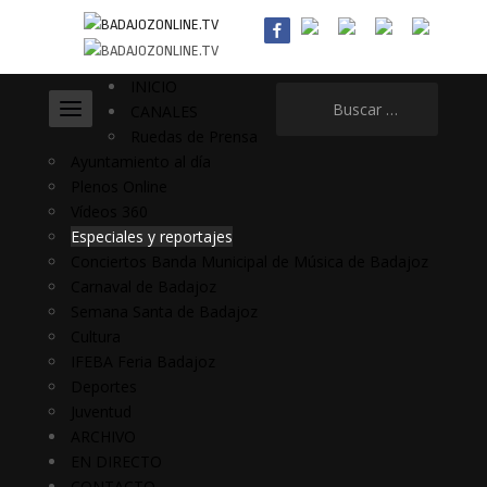
INICIO
Buscar:
CANALES
Ruedas de Prensa
Ayuntamiento al día
Plenos Online
Vídeos 360
Especiales y reportajes
Conciertos Banda Municipal de Música de Badajoz
Carnaval de Badajoz
Semana Santa de Badajoz
Cultura
IFEBA Feria Badajoz
Deportes
Juventud
ARCHIVO
EN DIRECTO
CONTACTO