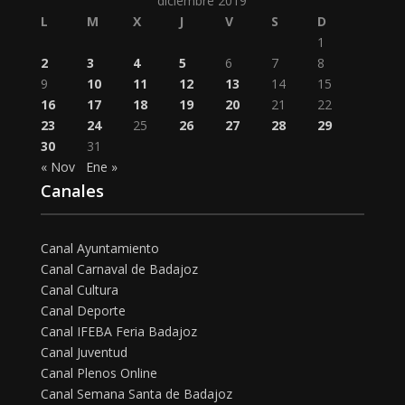
diciembre 2019
L
M
X
J
V
S
D
1
2
3
4
5
6
7
8
9
10
11
12
13
14
15
16
17
18
19
20
21
22
23
24
25
26
27
28
29
30
31
« Nov
Ene »
Canales
Canal Ayuntamiento
Canal Carnaval de Badajoz
Canal Cultura
Canal Deporte
Canal IFEBA Feria Badajoz
Canal Juventud
Canal Plenos Online
Canal Semana Santa de Badajoz