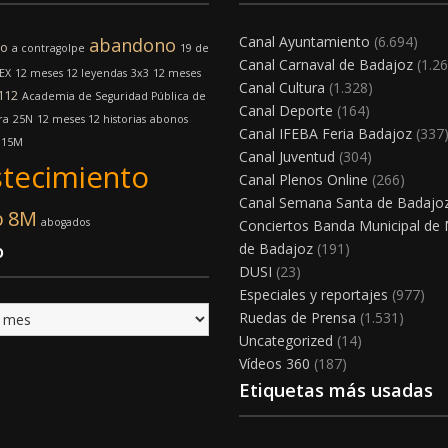
Canal Ayuntamiento
(6.694)
abandono
mo
a contragolpe
19 de
Canal Carnaval de Badajoz
(1.26
EX
12 meses 12 leyendas
3x3
12 meses
Canal Cultura
(1.328)
112
Academia de Seguridad Pública de
Canal Deporte
(164)
ra
25N
12 meses 12 historias
abonos
Canal IFEBA Feria Badajoz
(337
15M
Canal Juventud
(304)
tecimiento
Canal Plenos Online
(266)
Canal Semana Santa de Badajo
o
8M
abogados
Conciertos Banda Municipal de
o
de Badajoz
(191)
DUSI
(23)
Especiales y reportajes
(977)
Ruedas de Prensa
(1.531)
Uncategorized
(14)
Vídeos 360
(187)
Etiquetas más usadas