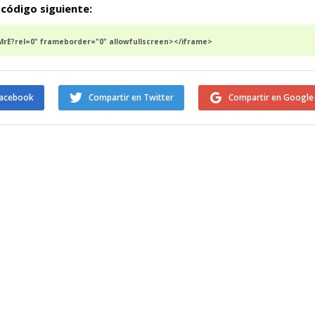
 código siguiente:
E?rel=0" frameborder="0" allowfullscreen></iframe>
Facebook
Compartir en Twitter
Compartir en Google