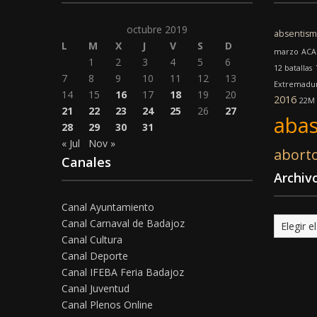
octubre 2019
absentis
L
M
X
J
V
S
D
marzo
ACA
1
2
3
4
5
6
12 batallas
7
8
9
10
11
12
13
Extremadu
14
15
16
17
18
19
20
2016
22M
21
22
23
24
25
26
27
abas
28
29
30
31
« Jul
Nov »
abort
Canales
Archiv
Canal Ayuntamiento
Archivo
Canal Carnaval de Badajoz
Canal Cultura
Canal Deporte
Canal IFEBA Feria Badajoz
Canal Juventud
Canal Plenos Online