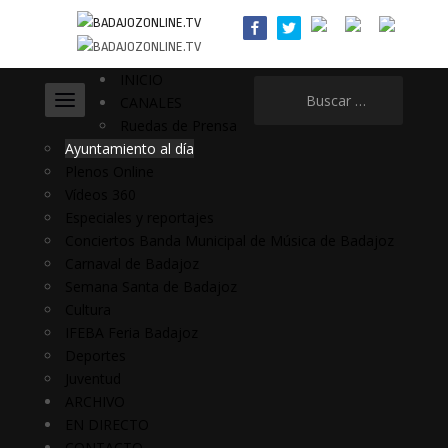
INICIO
Buscar:
CANALES
Ruedas de Prensa
Ayuntamiento al día
Plenos Online
Vídeos 360
Especiales y reportajes
Conciertos Banda Municipal de Música de Badajoz
Carnaval de Badajoz
Semana Santa de Badajoz
Cultura
IFEBA Feria Badajoz
Deportes
Juventud
ARCHIVO
EN DIRECTO
CONTACTO