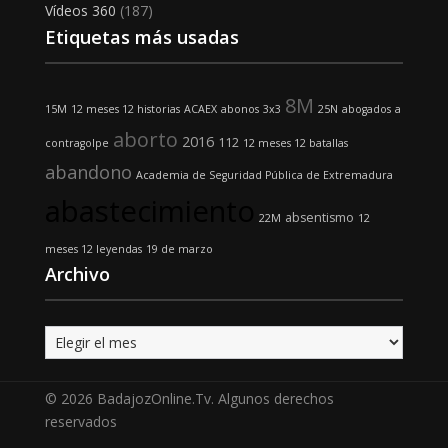
Vídeos 360
(187)
Etiquetas más usadas
8M
15M
12 meses 12 historias
ACAEX
abonos
3x3
25N
abogados
a
aborto
2016
112
contragolpe
12 meses 12 batallas
abandono
Academia de Seguridad Pública de Extremadura
abastecimiento
absentismo
22M
12
meses 12 leyendas
19 de marzo
Archivo
Archivo
© 2026 BadajozOnline.Tv. Algunos derechos
reservados